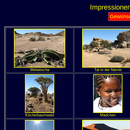
Impressionen
Gewünsch
Welwitscha
Tal in der Namib
Köcherbaumwald
Mädchen